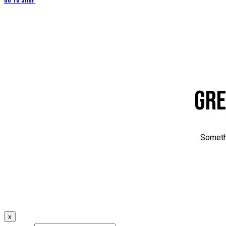
Go to Shop
GRE
Somethi
x