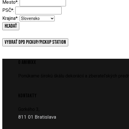
Mesto*:
PSČ*:
Krajina*:
HĽADAŤ
VYBRAŤ DPD PICKUP/PICKUP STATION
O ANIMIXX
Ponúkame širokú škálu dekorácií a zberateľských predm
KONTAKTY
Gorkého 3,
811 01 Bratislava