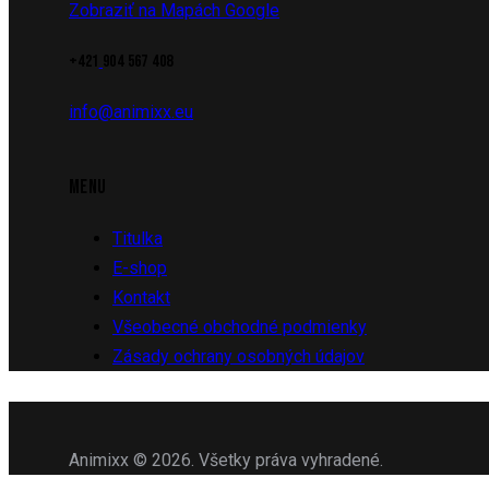
Zobraziť na Mapách Google
+421
904 567 408
info@animixx.eu
MENU
Titulka
E-shop
Kontakt
Všeobecné obchodné podmienky
Zásady ochrany osobných údajov
Animixx © 2026. Všetky práva vyhradené.