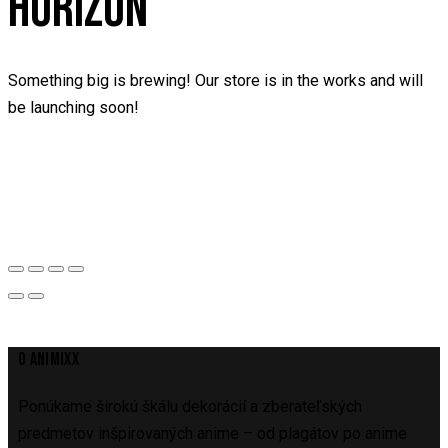
HORIZON
Something big is brewing! Our store is in the works and will
be launching soon!
O ANIMIXX
Ponúkame širokú škálu dekorácií a zberateľských
predmetov inšpirovaných anime – od plagátov po anime