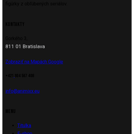
figúrky z obľúbených seriálov.
KONTAKTY
Gorkého 3,
811 01 Bratislava
Zobraziť na Mapách Google
+421
904 567 408
info@animixx.eu
MENU
Titulka
E-shop