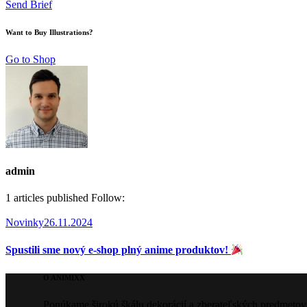
Send Brief
Want to Buy Illustrations?
Go to Shop
admin
1
articles published
Follow:
Novinky
26.11.2024
Spustili sme nový e-shop plný anime produktov!
O ANIMIXX
Ponúkame širokú škálu dekorácií a zberateľských predmetov 