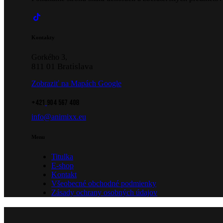
Kontakty
Gorkého 3,
811 01 Bratislava
Zobraziť na Mapách Google
+421
904 567 408
info@animixx.eu
Menu
Titulka
E-shop
Kontakt
Všeobecné obchodné podmienky
Zásady ochrany osobných údajov