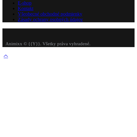
E-shop
Kontakt
Všeobecné obchodné podmienky
Zásady ochrany osobných údajov
Animixx © {{Y}}. Všetky práva vyhradené.