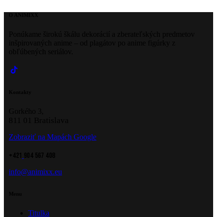
O ANIMIXX
Ponúkame širokú škálu dekorácií a zberateľských predmetov
inšpirovaných anime – od plagátov po anime figúrky z
obľúbených seriálov.
Kontakty
Gorkého 3,
811 01 Bratislava
Zobraziť na Mapách Google
+421
904 567 408
info@animixx.eu
Menu
Titulka