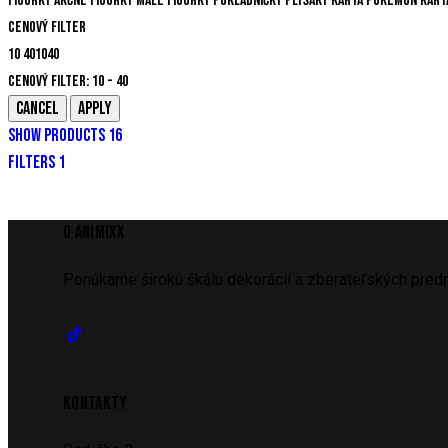
Figúrky
Akčné figúrky
Malé figúrky
Pokladničky
Plyšáky
Karta
Pokemon kart
Cenový filter
10
40
10
40
Cenový filter:
10 - 40
SHOW PRODUCTS
16
FILTERS
1
O ANIMIXX
Ponúkame širokú škálu dekorácií a zberateľských predm
KONTAKTY