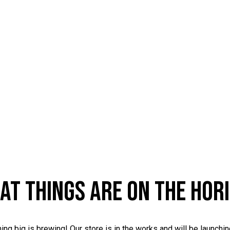
AT THINGS ARE ON THE HOR
ng big is brewing! Our store is in the works and will be launchi