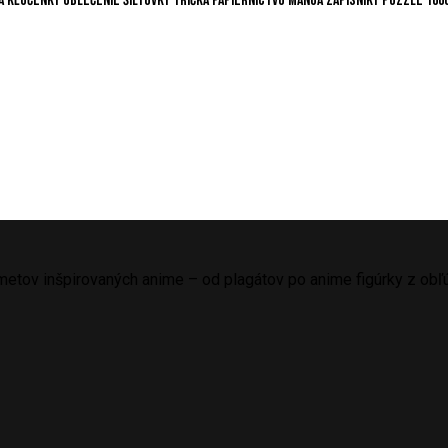
a
Kľúčenky
Oblečenie
Šiltovky
Tričká
Papierníctvo
Manga
Zápisníky
Puzzle
100
etov inšpirovaných anime – od plagátov po anime figúrky z obľú