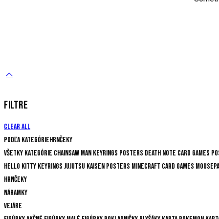
FILTRE
Clear all
Podľa kategórie
Hrnčeky
Všetky kategórie
Chainsaw Man
Keyrings
Posters
Death Note
Card Games
Po
Hello Kitty
Keyrings
Jujutsu Kaisen
Posters
Minecraft
Card Games
Mousep
Hrnčeky
Náramky
Vejáre