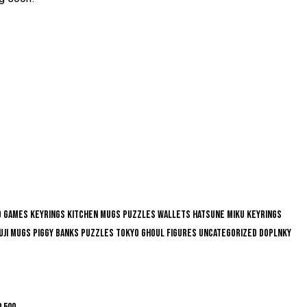
d Games
Keyrings
Kitchen
Mugs
Puzzles
Wallets
Hatsune Miku
Keyrings
uji
Mugs
Piggy Banks
Puzzles
Tokyo Ghoul
Figures
Uncategorized
Doplnky