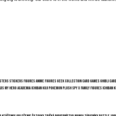
sters
Stickers
Figures
Anime Figures
Geek Collection
Card Games
Ghibli
Car
ads
My Hero Academia
Ichiban Kuji
Pokemon
Plush
Spy x Family
Figures
Ichiban K