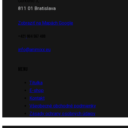
Gorkého 3,
811 01 Bratislava
Zobraziť na Mapách Google
+421
904 567 408
info@animixx.eu
MENU
Titulka
E-shop
Kontakt
Všeobecné obchodné podmienky
Zásady ochrany osobných údajov