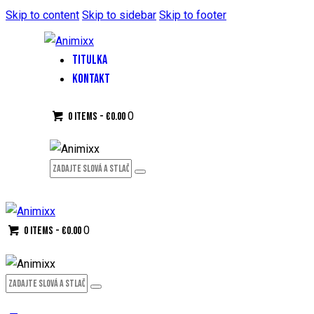
Skip to content
Skip to sidebar
Skip to footer
TITULKA
KONTAKT
0
0 items
-
€0.00
0
0 items
-
€0.00