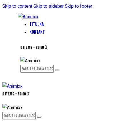
Skip to content
Skip to sidebar
Skip to footer
TITULKA
KONTAKT
0
0 items
-
€0.00
0
0 items
-
€0.00