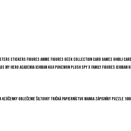
sters
Stickers
Figures
Anime Figures
Geek Collection
Card Games
Ghibli
Car
ads
My Hero Academia
Ichiban Kuji
Pokemon
Plush
Spy x Family
Figures
Ichiban K
a
Kľúčenky
Oblečenie
Šiltovky
Tričká
Papierníctvo
Manga
Zápisníky
Puzzle
100