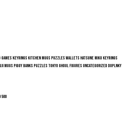
d Games
Keyrings
Kitchen
Mugs
Puzzles
Wallets
Hatsune Miku
Keyrings
uji
Mugs
Piggy Banks
Puzzles
Tokyo Ghoul
Figures
Uncategorized
Doplnky
0
500