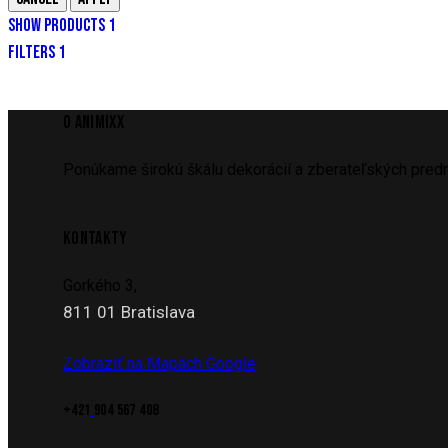
SHOW PRODUCTS
1
FILTERS
1
O ANIMIXX
Ponúkame širokú škálu dekorácií a zberateľských predm
KONTAKTY
Gorkého 3,
811 01 Bratislava
Zobraziť na Mapách Google
+421
904 567 408