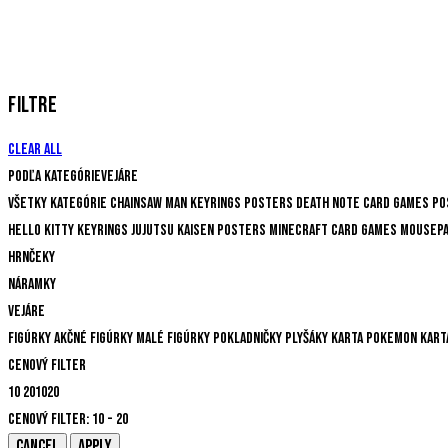
FILTRE
Clear all
Podľa kategórie
Vejáre
Všetky kategórie
Chainsaw Man
Keyrings
Posters
Death Note
Card Games
Po
Hello Kitty
Keyrings
Jujutsu Kaisen
Posters
Minecraft
Card Games
Mousep
Hrnčeky
Náramky
Vejáre
Figúrky
Akčné figúrky
Malé figúrky
Pokladničky
Plyšáky
Karta
Pokemon kart
Cenový filter
10
20
10
20
Cenový filter:
10 - 20