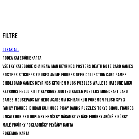
FILTRE
Clear all
Podľa kategórie
Karta
Všetky kategórie
Chainsaw Man
Keyrings
Posters
Death Note
Card Games
Posters
Stickers
Figures
Anime Figures
Geek Collection
Card Games
Ghibli
Card Games
Keyrings
Kitchen
Mugs
Puzzles
Wallets
Hatsune Miku
Keyrings
Hello Kitty
Keyrings
Jujutsu Kaisen
Posters
Minecraft
Card
Games
Mousepads
My Hero Academia
Ichiban Kuji
Pokemon
Plush
Spy x
Family
Figures
Ichiban Kuji
Mugs
Piggy Banks
Puzzles
Tokyo Ghoul
Figures
Uncategorized
Doplnky
Hrnčeky
Náramky
Vejáre
Figúrky
Akčné figúrky
Malé figúrky
Pokladničky
Plyšáky
Karta
Pokemon karta