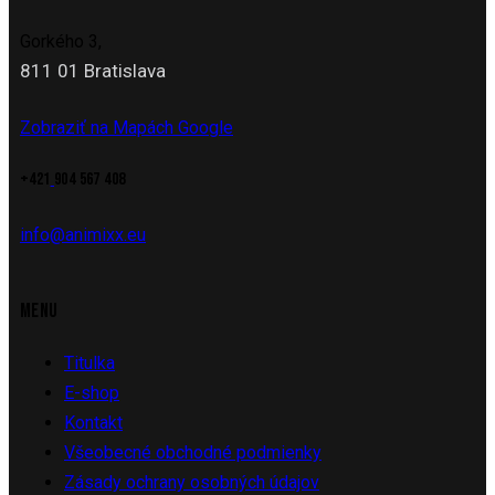
Gorkého 3,
811 01 Bratislava
Zobraziť na Mapách Google
+421
904 567 408
info@animixx.eu
MENU
Titulka
E-shop
Kontakt
Všeobecné obchodné podmienky
Zásady ochrany osobných údajov