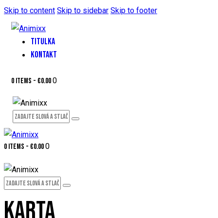
Skip to content
Skip to sidebar
Skip to footer
TITULKA
KONTAKT
0
0 items
-
€0.00
0
0 items
-
€0.00
KARTA