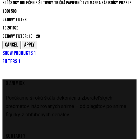
Kľúčenky
Oblečenie
Šiltovky
Tričká
Papierníctvo
Manga
Zápisníky
Puzzle
1000
500
Cenový filter
10
20
10
20
Cenový filter:
10 - 20
SHOW PRODUCTS
1
FILTERS
1
O ANIMIXX
Ponúkame širokú škálu dekorácií a zberateľských
predmetov inšpirovaných anime – od plagátov po anime
figúrky z obľúbených seriálov.
KONTAKTY