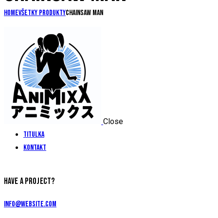
Home
Všetky produkty
chainsaw man
Close
Titulka
Kontakt
HAVE A PROJECT?
info@website.com