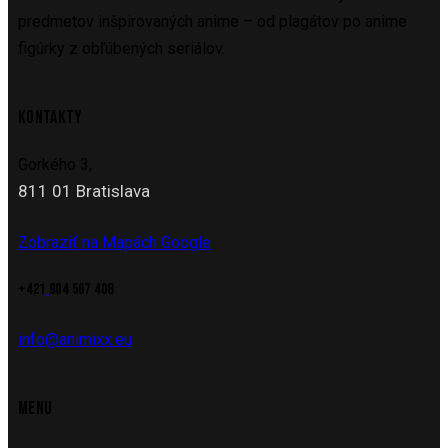
predmetov inšpirovaných anime – od plagátov po anime
figúrky z obľúbených seriálov.
KONTAKTY
Gorkého 3,
811 01 Bratislava
Zobraziť na Mapách Google
+421
904 567 408
info@animixx.eu
MENU