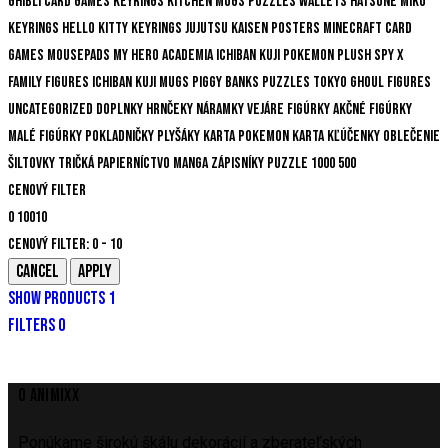
Ghibli
Card Games
Keyrings
Kitchen
Mugs
Puzzles
Wallets
Hatsune Miku
Keyrings
Hello Kitty
Keyrings
Jujutsu Kaisen
Posters
Minecraft
Card
Games
Mousepads
My Hero Academia
Ichiban Kuji
Pokemon
Plush
Spy x
Family
Figures
Ichiban Kuji
Mugs
Piggy Banks
Puzzles
Tokyo Ghoul
Figures
Uncategorized
Doplnky
Hrnčeky
Náramky
Vejáre
Figúrky
Akčné figúrky
Malé figúrky
Pokladničky
Plyšáky
Karta
Pokemon karta
Kľúčenky
Oblečenie
Šiltovky
Tričká
Papierníctvo
Manga
Zápisníky
Puzzle
1000
500
Cenový filter
0
10
0
10
Cenový filter:
0 - 10
SHOW PRODUCTS
1
FILTERS
0
O ANIMIXX
Ponúkame širokú škálu dekorácií a zberateľských