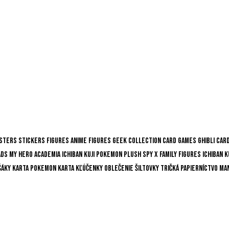
sters
Stickers
Figures
Anime Figures
Geek Collection
Card Games
Ghibli
Car
ads
My Hero Academia
Ichiban Kuji
Pokemon
Plush
Spy x Family
Figures
Ichiban K
šáky
Karta
Pokemon karta
Kľúčenky
Oblečenie
Šiltovky
Tričká
Papierníctvo
Ma