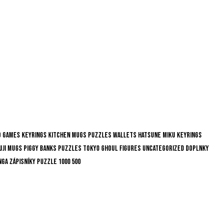
d Games
Keyrings
Kitchen
Mugs
Puzzles
Wallets
Hatsune Miku
Keyrings
uji
Mugs
Piggy Banks
Puzzles
Tokyo Ghoul
Figures
Uncategorized
Doplnky
nga
Zápisníky
Puzzle
1000
500