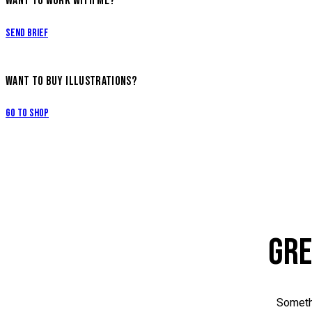
WANT TO WORK WITH ME?
Send Brief
WANT TO BUY ILLUSTRATIONS?
Go to Shop
GRE
Somethi