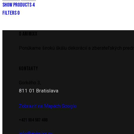
SHOW PRODUCTS
4
FILTERS
0
O ANIMIXX
Ponúkame širokú škálu dekorácií a zberateľských predm
KONTAKTY
Gorkého 3,
811 01 Bratislava
Zobraziť na Mapách Google
+421
904 567 408
info@animixx.eu