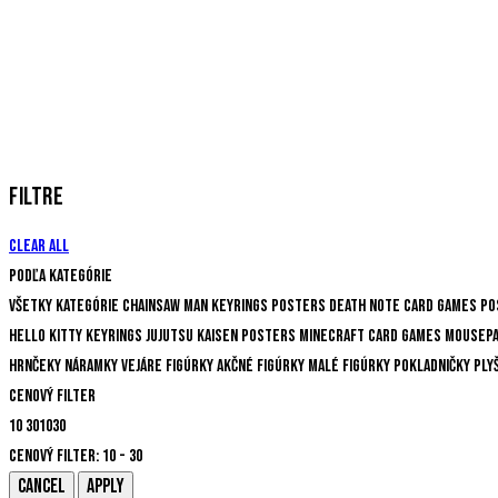
FILTRE
Clear all
Podľa kategórie
Všetky kategórie
Chainsaw Man
Keyrings
Posters
Death Note
Card Games
Po
Hello Kitty
Keyrings
Jujutsu Kaisen
Posters
Minecraft
Card Games
Mousep
Hrnčeky
Náramky
Vejáre
Figúrky
Akčné figúrky
Malé figúrky
Pokladničky
Ply
Cenový filter
10
30
10
30
Cenový filter:
10 - 30