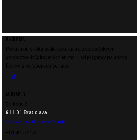
O ANIMIXX
Ponúkame širokú škálu dekorácií a zberateľských
predmetov inšpirovaných anime – od plagátov po anime
figúrky z obľúbených seriálov.
KONTAKTY
Gorkého 3,
811 01 Bratislava
Zobraziť na Mapách Google
+421
904 567 408