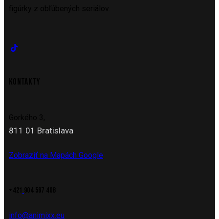
figúrky z obľúbených seriálov.
KONTAKTY
Gorkého 3,
811 01 Bratislava
Zobraziť na Mapách Google
+421
904 567 408
info@animixx.eu