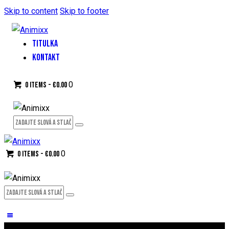
Skip to content
Skip to footer
TITULKA
KONTAKT
0
0 items
-
€0.00
0
0 items
-
€0.00