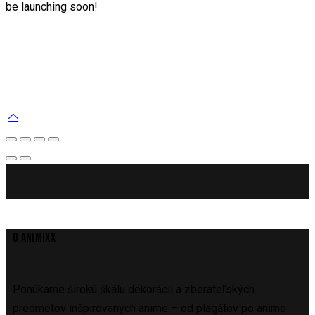
be launching soon!
O ANIMIXX
Ponúkame širokú škálu dekorácií a zberateľských
predmetov inšpirovaných anime – od plagátov po anime