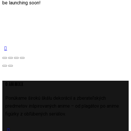
be launching soon!
O ANIMIXX
Ponúkame širokú škálu dekorácií a zberateľských
predmetov inšpirovaných anime – od plagátov po anime
figúrky z obľúbených seriálov.