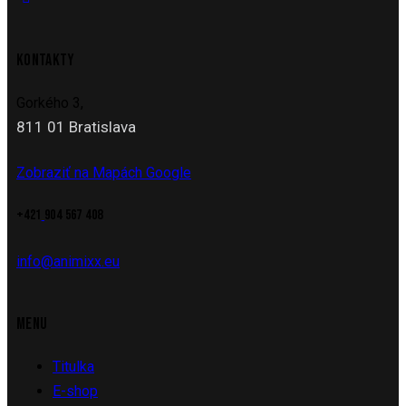
KONTAKTY
Gorkého 3,
811 01 Bratislava
Zobraziť na Mapách Google
+421
904 567 408
info@animixx.eu
MENU
Titulka
E-shop