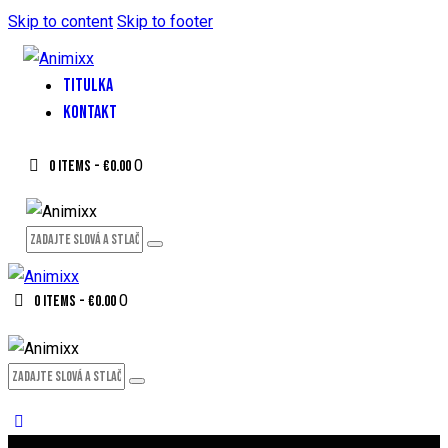
Skip to content
Skip to footer
TITULKA
KONTAKT
0
0 items
-
€0.00
0
0 items
-
€0.00