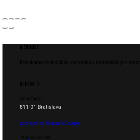
O ANIMIXX
Ponúkame širokú škálu dekorácií a zberateľských predm
KONTAKTY
Gorkého 3,
811 01 Bratislava
Zobraziť na Mapách Google
+421
904 567 408