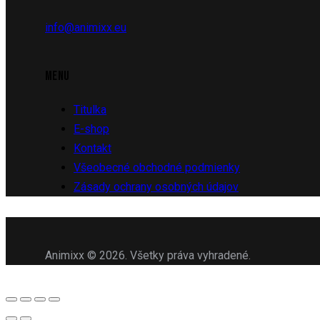
info@animixx.eu
MENU
Titulka
E-shop
Kontakt
Všeobecné obchodné podmienky
Zásady ochrany osobných údajov
Animixx © 2026. Všetky práva vyhradené.