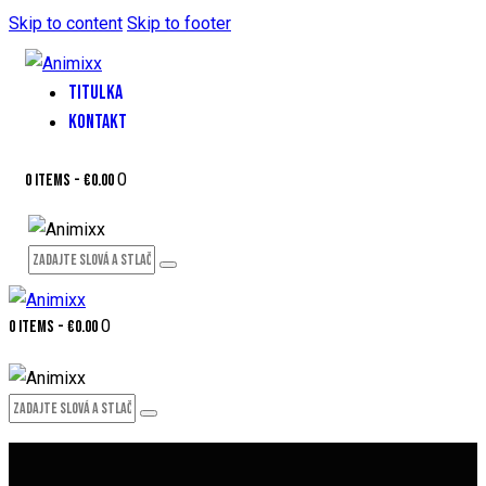
Skip to content
Skip to footer
TITULKA
KONTAKT
0
0 items
-
€0.00
0
0 items
-
€0.00