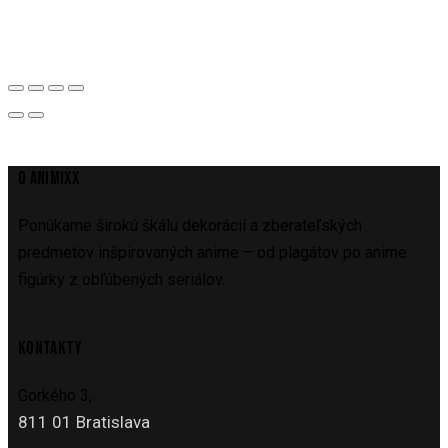
O ANIMIXX
Ponúkame širokú škálu dekorácií a zberateľských
predmetov inšpirovaných anime – od plagátov po anime
figúrky z obľúbených seriálov.
KONTAKTY
Gorkého 3,
811 01 Bratislava