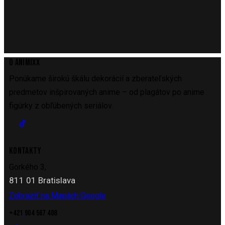
O ANIMIXX
Ponúkame širokú škálu dekorácií a zberateľských
predmetov inšpirovaných anime – od plagátov po anime
figúrky z obľúbených seriálov.
KONTAKTY
Gorkého 3,
811 01 Bratislava
Zobraziť na Mapách Google
+421
904 567 408