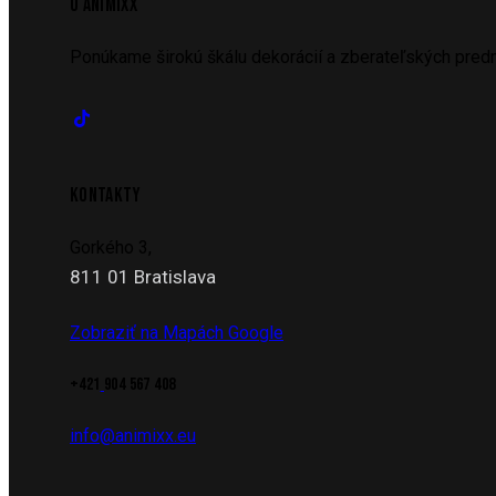
O ANIMIXX
Ponúkame širokú škálu dekorácií a zberateľských predm
KONTAKTY
Gorkého 3,
811 01 Bratislava
Zobraziť na Mapách Google
+421
904 567 408
info@animixx.eu