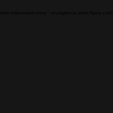
etov inšpirovaných anime – od plagátov po anime figúrky z obľú