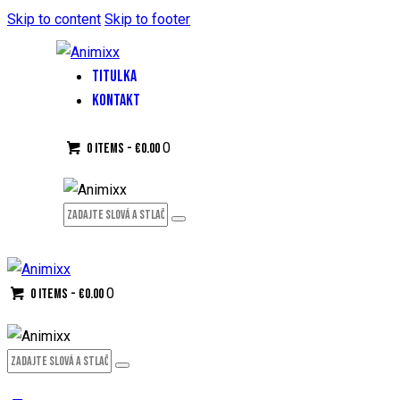
Skip to content
Skip to footer
TITULKA
KONTAKT
0
0 items
-
€0.00
0
0 items
-
€0.00