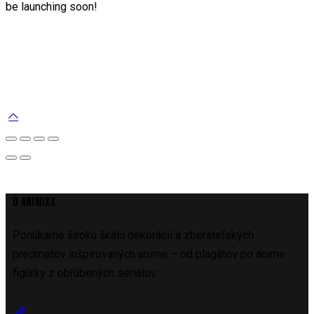
be launching soon!
O ANIMIXX
Ponúkame širokú škálu dekorácií a zberateľských
predmetov inšpirovaných anime – od plagátov po anime
figúrky z obľúbených seriálov.