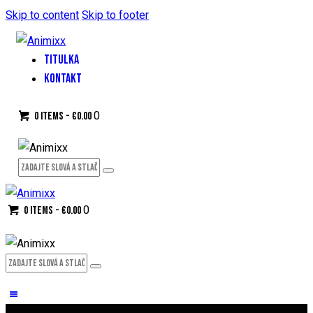
Skip to content
Skip to footer
TITULKA
KONTAKT
0
0 items
-
€0.00
0
0 items
-
€0.00