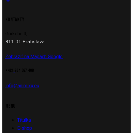
KONTAKTY
Gorkého 3,
811 01 Bratislava
Zobraziť na Mapách Google
+421
904 567 408
info@animixx.eu
MENU
Titulka
E-shop