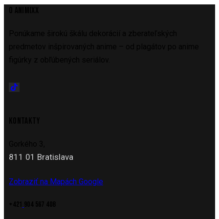
O ANIMIXX
Ponúkame širokú škálu dekorácií a zberateľských
predmetov inšpirovaných anime – od plagátov po anime
figúrky z obľúbených seriálov.
KONTAKTY
Gorkého 3,
811 01 Bratislava
Zobraziť na Mapách Google
+421
904 567 408