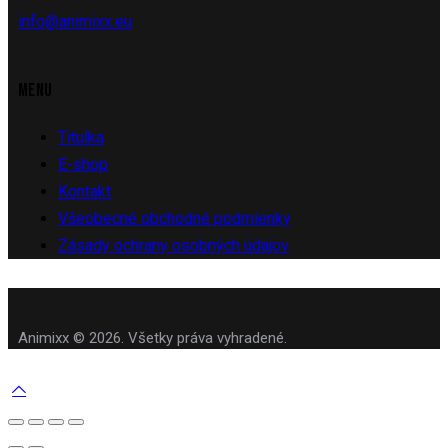
info@animixx.eu
MENU
Titulka
E-shop
Kontakt
Všeobecné obchodné podmienky
Zásady ochrany osobných údajov
Animixx © 2026. Všetky práva vyhradené.