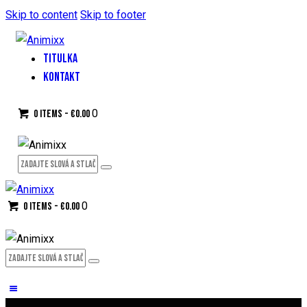
Skip to content
Skip to footer
TITULKA
KONTAKT
0
0 items
-
€0.00
0
0 items
-
€0.00