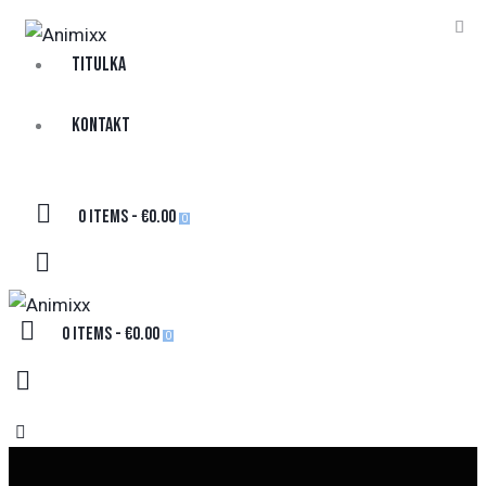
TITULKA
KONTAKT
0 items
-
€0.00
0
0 items
-
€0.00
0