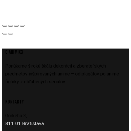
O ANIMIXX
Ponúkame širokú škálu dekorácií a zberateľských
predmetov inšpirovaných anime – od plagátov po anime
figúrky z obľúbených seriálov.
KONTAKTY
Gorkého 3,
811 01 Bratislava