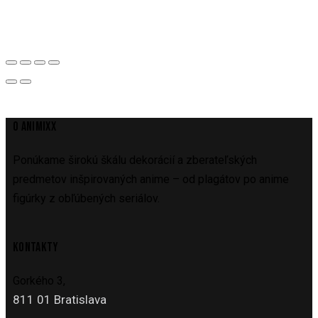
O ANIMIXX
Ponúkame širokú škálu dekorácií a zberateľských
predmetov inšpirovaných anime – od plagátov po anime
figúrky z obľúbených seriálov.
KONTAKTY
Gorkého 3,
811 01 Bratislava